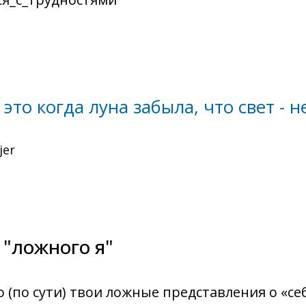
 это когда луна забыла, что свет - н
jer
 "ложного я"
о (по сути) твои ложные представления о «се