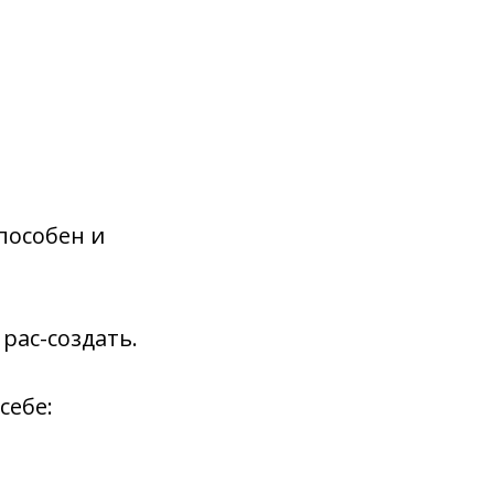
пособен и
 рас-создать.
себе: