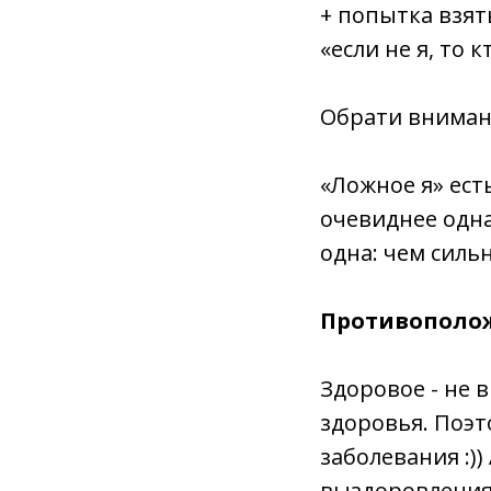
+ попытка взят
«если не я, то 
Обрати вниман
«Ложное я» есть
очевиднее одна 
одна: чем силь
Противополож
Здоровое - не 
здоровья
. Поэ
заболевания :)
выздоровления