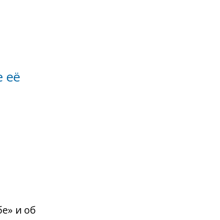
е её
бе» и об