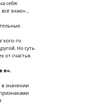
а себя:
ак всё знаю»…
ательные
.
У кого-то
ругой. Но суть
к от счастья
.
 я».
о в значении
 признаками
и