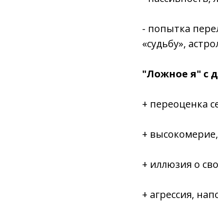
- попытка пере
«судьбу», астр
"Ложное я" с 
+ переоценка с
+ высокомерие,
+ иллюзия о св
+ агрессия, на