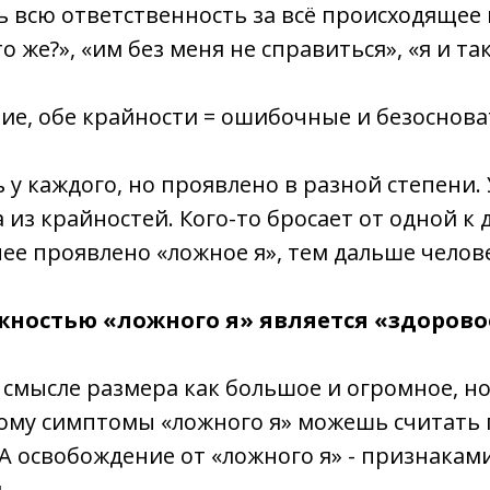
ь всю ответственность за всё происходящее н
кто же?», «им без меня не справиться», «я и т
ие, обе крайности =
ошибочные и безоснов
 у каждого, но проявлено в разной степени. 
из крайностей. Кого-то бросает от одной к д
нее проявлено «ложное я»,
тем дальше челове
ностью «ложного я» является «здоровое
в смысле размера как большое и огромное, н
тому симптомы «ложного я» можешь считать
) А освобождение от «ложного я» - признакам
.