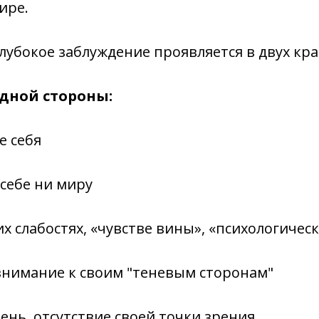
ире.
глубокое заблуждение проявляется в двух кр
одной стороны:
е себя
 себе ни миру
их слабостях, «чувстве вины», «психологичес
внимание к своим "теневым сторонам"
лень, отсутствие своей точки зрения