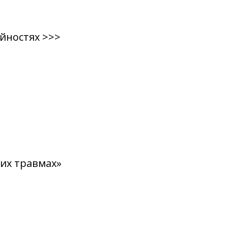
айностях >>>
ких травмах»