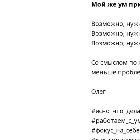
Мой же ум при
Возможно, нужн
Возможно, нуж
Возможно, нуж
Со смыслом по
меньше пробле
Олег
#ясно_что_дел
#работаем_с_у
#фокус_на_себ
#как_справить