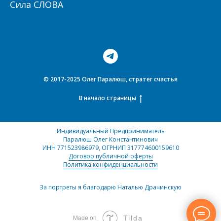
Сила СЛОВА
© 2017-2025 Олег Паралюш, стратег счастья
В начало страницы
Индивидуальный Предприниматель
Паралюш Олег Константинович
ИНН 771523986979
, ОГРНИП 317774600159610
Договор публичной оферты
Политика конфиденциальности
За портреты я благодарю Наталью Драчинскую
Tilda
Made on