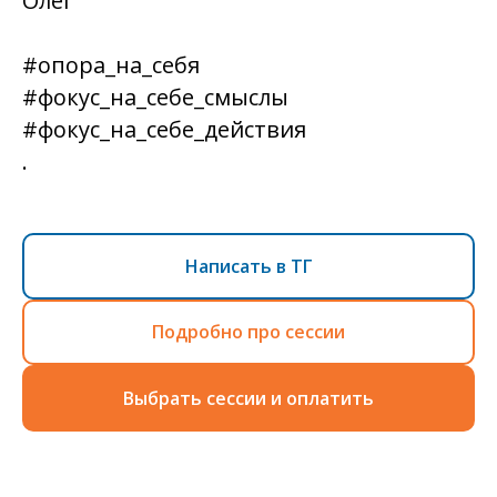
Олег
#опора_на_себя
#фокус_на_себе_смыслы
#фокус_на_себе_действия
.
Написать в ТГ
Подробно про сессии
Выбрать сессии и оплатить