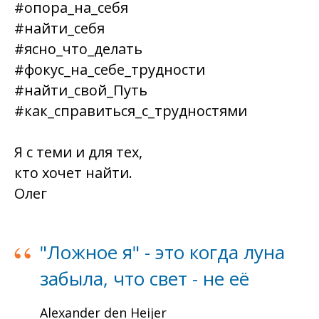
#опора_на_себя
#найти_себя
#ясно_что_делать
#фокус_на_себе_трудности
#найти_свой_Путь
#как_справиться_с_трудностями
Я с теми и для тех,
кто хочет найти.
Олег
“
"Ложное я" - это когда луна
забыла, что свет - не её
Alexander den Heijer