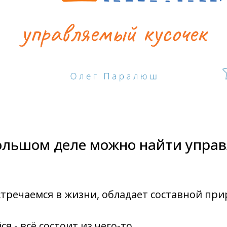
ольшом деле можно найти упра
встречаемся в жизни, обладает
составной при
ся -
всё состоит из чего-то
.