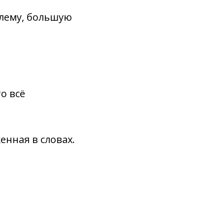
блему, большую
о всё
енная в словах.