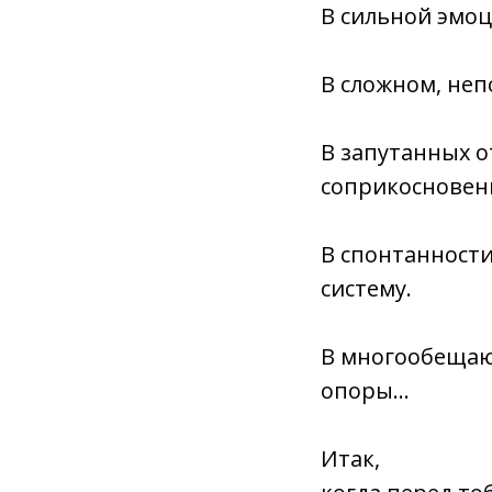
В сильной эмо
В сложном, не
В запутанных 
соприкосновен
В спонтанности
систему
.
В многообеща
опоры…
Итак,