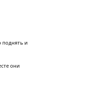
о поднять и
есте они