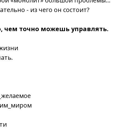
обой «монолит» большой проблемы…
тельно - из чего он состоит?
о, чем точно можешь управлять.
 жизни
чать.
_желаемое
оим_миром
ти