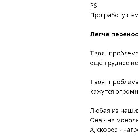
PS
Про работу с э
Легче перенос
Твоя "проблема
ещё труднее не
Твоя "проблема"
кажутся огром
Любая из наших
Она - не монол
А, скорее - на