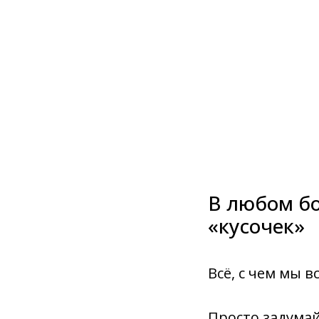
В любом б
«кусочек»
Всё, с чем мы 
Просто задумай