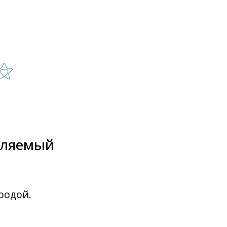
вляемый
родой
.