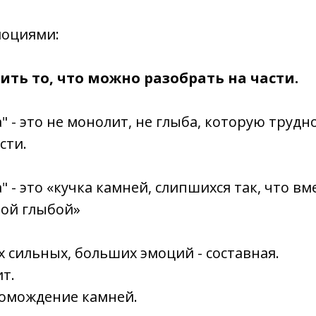
моциями:
ить то, что можно разобрать на части.
" - это не монолит, не глыба, которую трудн
сти.
 - это «кучка камней, слипшихся так, что вм
ной глыбой»
 сильных, больших эмоций - составная.
ит.
громождение камней.