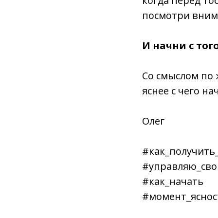
когда перед т
посмотри внима
И начни с тог
Со смыслом по
яснее с чего на
Олег
#как_получить
#управляю_св
#как_начать
#момент_яснос