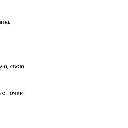
апы
.
ую, свою
ые
точки