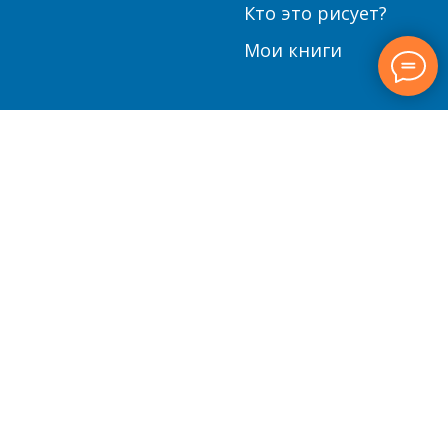
Кто это рисует?
Мои книги
© 2017-2025 Олег Паралюш, стратег счастья
В начало страницы
Индивидуальный Предприниматель
Паралюш Олег Константинович
ИНН 771523986979
, ОГРНИП 317774600159610
Договор публичной оферты
Политика конфиденциальности
За портреты я благодарю Наталью Драчинскую